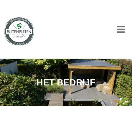
HOME
BEDRIJF
HET BEDRIJF
PARTICULIER
ZAKELIJK
PRODUCTEN
PROJECTEN
ACTUEEL